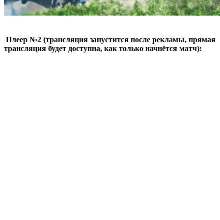
Плеер №2 (трансляция запустится после рекламы, прямая
трансляция будет доступна, как только начнётся матч):