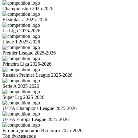
Championship 2025-2026
Ekstraklasa 2025-2026
La Liga 2025-2026
Ligue 1 2025-2026
Premier League 2025-2026
Primeira Liga 2025-2026
Russian Premier League 2025-2026
Serie A 2025-2026
Süper Lig 2025-2026
UEFA Champions League 2025-2026
UEFA Europa League 2025-2026
Второй дивизион Испании 2025-2026
Топ букмекеров