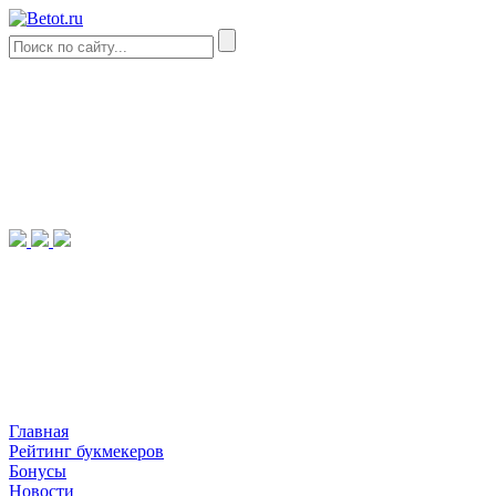
Главная
Рейтинг букмекеров
Бонусы
Новости