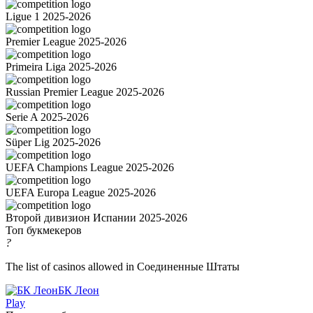
Ligue 1 2025-2026
Premier League 2025-2026
Primeira Liga 2025-2026
Russian Premier League 2025-2026
Serie A 2025-2026
Süper Lig 2025-2026
UEFA Champions League 2025-2026
UEFA Europa League 2025-2026
Второй дивизион Испании 2025-2026
Топ букмекеров
?
The list of casinos allowed in Соединенные Штаты
БК Леон
Play