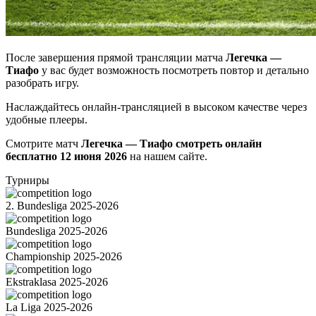
После завершения прямой трансляции матча
Легечка —
Тиафо
у вас будет возможность посмотреть повтор и детально
разобрать игру.
Наслаждайтесь онлайн-трансляцией в высоком качестве через
удобные плееры.
Смотрите матч
Легечка — Тиафо смотреть онлайн
бесплатно 12 июня 2026
на нашем сайте.
Турниры
2. Bundesliga 2025-2026
Bundesliga 2025-2026
Championship 2025-2026
Ekstraklasa 2025-2026
La Liga 2025-2026