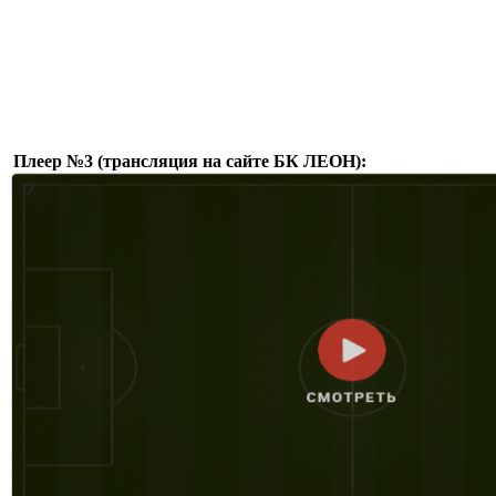
Плеер №3 (трансляция на сайте БК ЛЕОН):