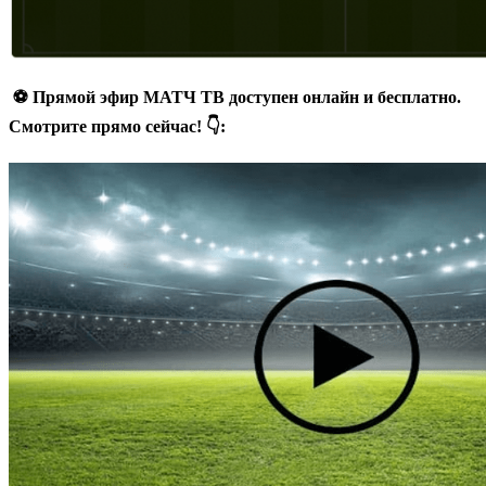
⚽️ Прямой эфир МАТЧ ТВ доступен онлайн и бесплатно.
Смотрите прямо сейчас! 👇: