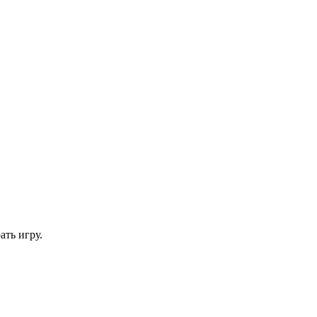
ать игру.