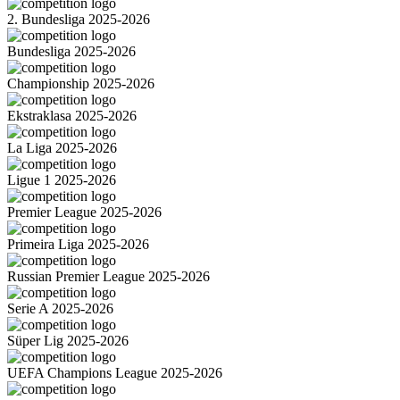
2. Bundesliga 2025-2026
Bundesliga 2025-2026
Championship 2025-2026
Ekstraklasa 2025-2026
La Liga 2025-2026
Ligue 1 2025-2026
Premier League 2025-2026
Primeira Liga 2025-2026
Russian Premier League 2025-2026
Serie A 2025-2026
Süper Lig 2025-2026
UEFA Champions League 2025-2026