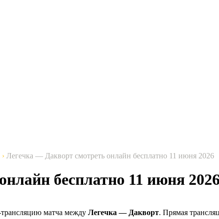
›
Легечка — Дакворт смотреть онлайн бесплатно 11 июня 2026
онлайн бесплатно 11 июня 202
н-трансляцию матча между
Легечка — Дакворт
. Прямая трансля