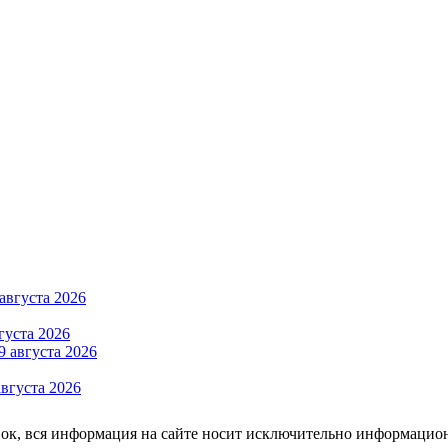
густа 2026
вгуста 2026
тавок, вся информация на сайте носит исключительно информацио