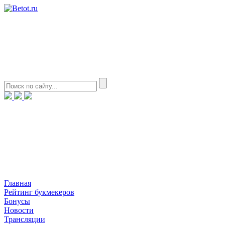
Главная
Рейтинг букмекеров
Бонусы
Новости
Трансляции