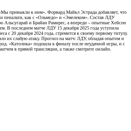
 «Мы привыкли к ним». Форвард Майкл Эстрада добавляет, что
ии пенальти, как с «Ольмедо» и «Эмелеком». Состав ЛДУ
ро Альсугарай и Брайан Рамирес, а впереди – опытные Хейсон
м. В последнем матче ЛДУ 15 декабря 2025 года уступила
а с 20 декабря 2024 года, стремится к своему первому титулу.
ло их слабую атаку. Прогноз на матч: ЛДУ, обладая опытом и
город. «Католика» подошла к финалу после неудачной игры, и с
матчем в прямой трансляции, а также смотрите онлайн.