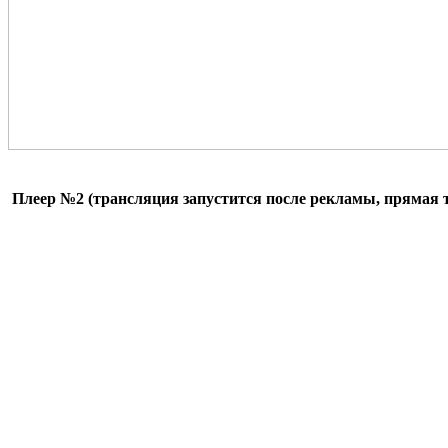
Плеер №2 (трансляция запустится после рекламы, прямая тр