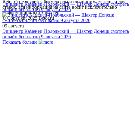
Betot.ru не явялется букмекером и не принимает деньги для
Эпицентр Каменец-Подольский — Шахтер Донецк смотреть
ставок, вся информация на сайте носит исключительно
онлайн бесплатно 9 августа 2026
информационный характер.
© Copyright 2025 Betot.ru
09 августа
Эпицентр Каменец-Подольский — Шахтер Донецк смотреть
онлайн бесплатно 9 августа 2026
Показать больше