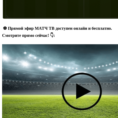
⚽️ Прямой эфир МАТЧ ТВ доступен онлайн и бесплатно.
Смотрите прямо сейчас! 👇: