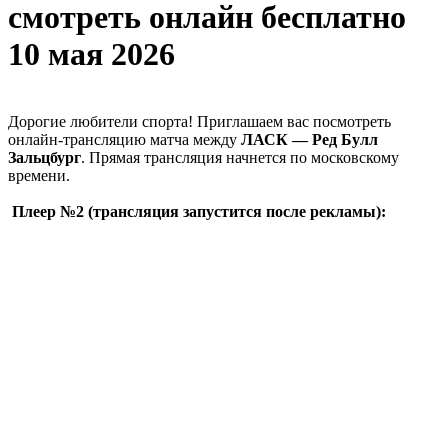
смотреть онлайн бесплатно
10 мая 2026
Дорогие любители спорта! Приглашаем вас посмотреть
онлайн-трансляцию матча между
ЛАСК — Ред Булл
Зальцбург
. Прямая трансляция начнется по московскому
времени.
Плеер №2 (трансляция запустится после рекламы):