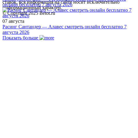
ставок, вся информация на сайте носит исключительно
онлайн бесплатно 7 августа 2026
информационный характер.
© Copyright 2025 Betot.ru
07 августа
Расинг Сантандер — Алавес смотреть онлайн бесплатно 7
августа 2026
Показать больше