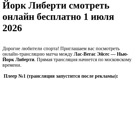
Йорк Либерти смотреть
онлайн бесплатно 1 июля
2026
Дорогие любители спорта! Приглашаем вас посмотреть
онлайн-трансляцию матча между
Лас-Вегас Эйсес — Нью-
Йорк Либерти
. Прямая трансляция начнется по московскому
времени.
Плеер №1 (трансляция запустится после рекламы):