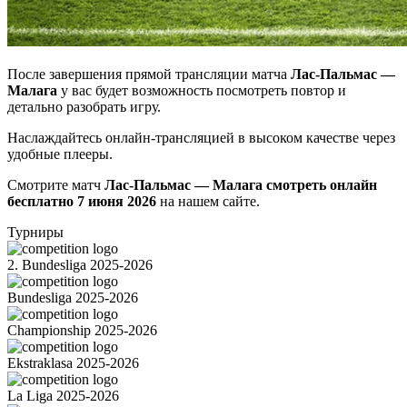
После завершения прямой трансляции матча
Лас-Пальмас —
Малага
у вас будет возможность посмотреть повтор и
детально разобрать игру.
Наслаждайтесь онлайн-трансляцией в высоком качестве через
удобные плееры.
Смотрите матч
Лас-Пальмас — Малага смотреть онлайн
бесплатно 7 июня 2026
на нашем сайте.
Турниры
2. Bundesliga 2025-2026
Bundesliga 2025-2026
Championship 2025-2026
Ekstraklasa 2025-2026
La Liga 2025-2026