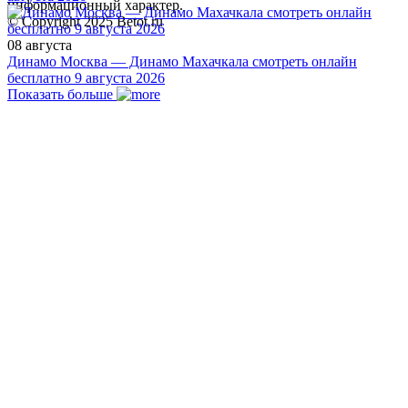
информационный характер.
© Copyright 2025 Betot.ru
08 августа
Динамо Москва — Динамо Махачкала смотреть онлайн
бесплатно 9 августа 2026
Показать больше