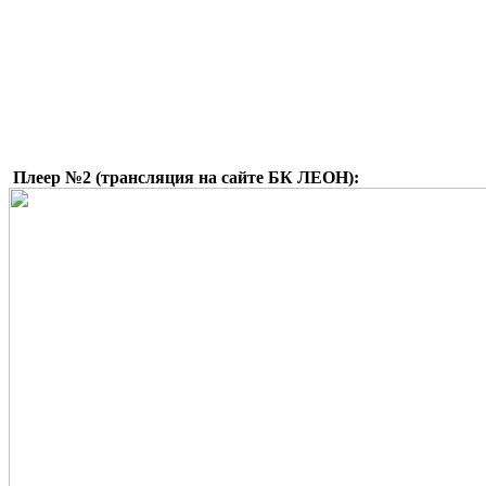
Плеер №2 (трансляция на сайте БК ЛЕОН):