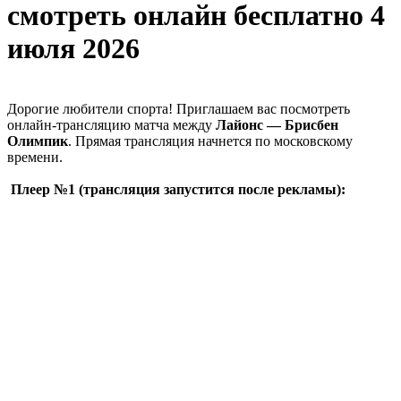
смотреть онлайн бесплатно 4
июля 2026
Дорогие любители спорта! Приглашаем вас посмотреть
онлайн-трансляцию матча между
Лайонc — Брисбен
Олимпик
. Прямая трансляция начнется по московскому
времени.
Плеер №1 (трансляция запустится после рекламы):