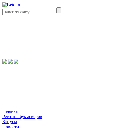
Главная
Рейтинг букмекеров
Бонусы
Новости