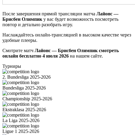
После завершения прямой трансляции матча
Лайонc —
Брисбен Олимпик
у вас будет возможность посмотреть
повтор и детально разобрать игру.
Наслаждайтесь онлайн-трансляцией в высоком качестве через
удобные плееры.
Смотрите матч
Лайонc — Брисбен Олимпик смотреть
онлайн бесплатно 4 июля 2026
на нашем сайте.
Турниры
2. Bundesliga 2025-2026
Bundesliga 2025-2026
Championship 2025-2026
Ekstraklasa 2025-2026
La Liga 2025-2026
Ligue 1 2025-2026