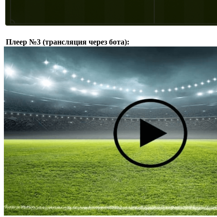
Плеер №3 (трансляция через бота):