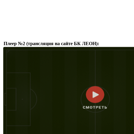
Плеер №2 (трансляция на сайте БК ЛЕОН):