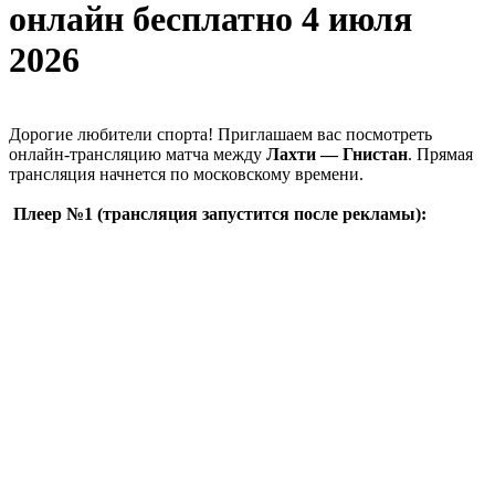
онлайн бесплатно 4 июля
2026
Дорогие любители спорта! Приглашаем вас посмотреть
онлайн-трансляцию матча между
Лахти — Гнистан
. Прямая
трансляция начнется по московскому времени.
Плеер №1 (трансляция запустится после рекламы):