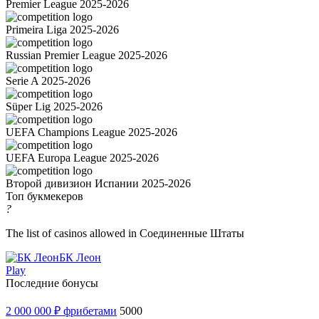
Premier League 2025-2026
Primeira Liga 2025-2026
Russian Premier League 2025-2026
Serie A 2025-2026
Süper Lig 2025-2026
UEFA Champions League 2025-2026
UEFA Europa League 2025-2026
Второй дивизион Испании 2025-2026
Топ букмекеров
?
The list of casinos allowed in Соединенные Штаты
БК Леон
Play
Последние бонусы
2 000 000 ₽ фрибетами
5000