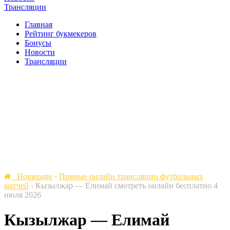
Трансляции
Главная
Рейтинг букмекеров
Бонусы
Новости
Трансляции
Homepage
›
Прямые онлайн трансляции футбольных
матчей
›
Кызылжар — Елимай смотреть онлайн бесплатно 4
июля 2026
Кызылжар — Елимай