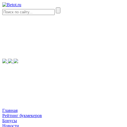
Главная
Рейтинг букмекеров
Бонусы
Новости