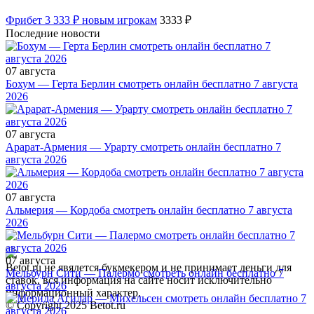
Фрибет 3 333 ₽ новым игрокам
3333 ₽
Последние новости
07 августа
Бохум — Герта Берлин смотреть онлайн бесплатно 7 августа
2026
07 августа
Арарат-Армения — Урарту смотреть онлайн бесплатно 7
августа 2026
07 августа
Альмерия — Кордоба смотреть онлайн бесплатно 7 августа
2026
07 августа
Betot.ru не явялется букмекером и не принимает деньги для
Мельбурн Сити — Палермо смотреть онлайн бесплатно 7
ставок, вся информация на сайте носит исключительно
августа 2026
информационный характер.
© Copyright 2025 Betot.ru