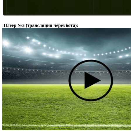
Плеер №3 (трансляция через бота):