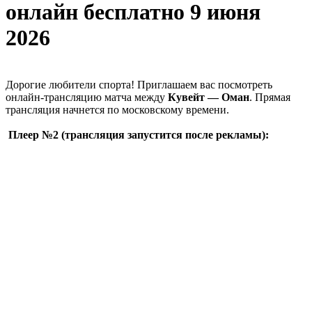
онлайн бесплатно 9 июня
2026
Дорогие любители спорта! Приглашаем вас посмотреть
онлайн-трансляцию матча между
Кувейт — Оман
. Прямая
трансляция начнется по московскому времени.
Плеер №2 (трансляция запустится после рекламы):