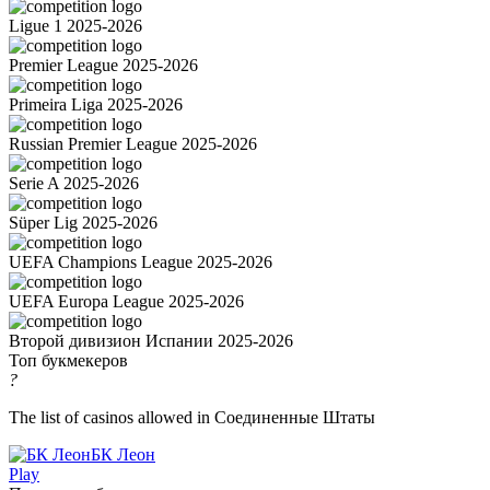
Ligue 1 2025-2026
Premier League 2025-2026
Primeira Liga 2025-2026
Russian Premier League 2025-2026
Serie A 2025-2026
Süper Lig 2025-2026
UEFA Champions League 2025-2026
UEFA Europa League 2025-2026
Второй дивизион Испании 2025-2026
Топ букмекеров
?
The list of casinos allowed in Соединенные Штаты
БК Леон
Play