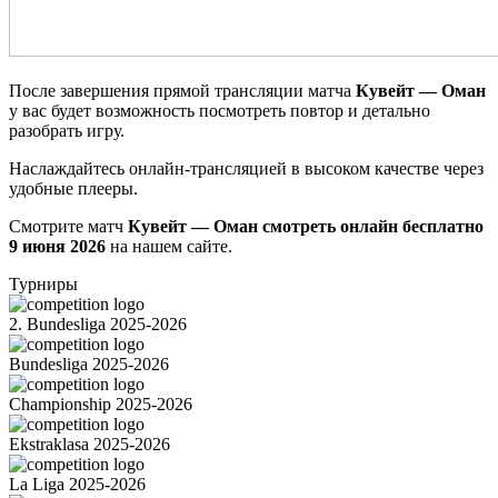
После завершения прямой трансляции матча
Кувейт — Оман
у вас будет возможность посмотреть повтор и детально
разобрать игру.
Наслаждайтесь онлайн-трансляцией в высоком качестве через
удобные плееры.
Смотрите матч
Кувейт — Оман смотреть онлайн бесплатно
9 июня 2026
на нашем сайте.
Турниры
2. Bundesliga 2025-2026
Bundesliga 2025-2026
Championship 2025-2026
Ekstraklasa 2025-2026
La Liga 2025-2026