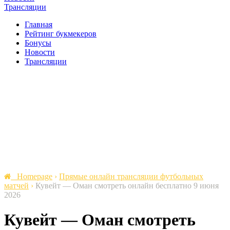
Трансляции
Главная
Рейтинг букмекеров
Бонусы
Новости
Трансляции
Homepage
›
Прямые онлайн трансляции футбольных
матчей
›
Кувейт — Оман смотреть онлайн бесплатно 9 июня
2026
Кувейт — Оман смотреть