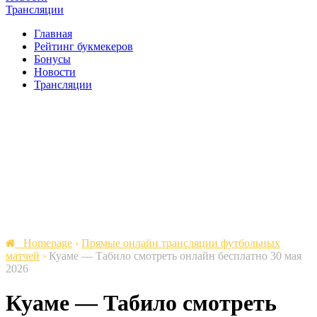
Трансляции
Главная
Рейтинг букмекеров
Бонусы
Новости
Трансляции
Homepage
›
Прямые онлайн трансляции футбольных
матчей
›
Куаме — Табило смотреть онлайн бесплатно 30 мая
2026
Куаме — Табило смотреть