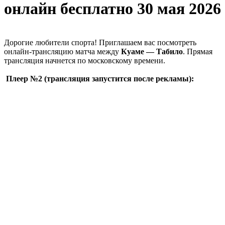
онлайн бесплатно 30 мая 2026
Дорогие любители спорта! Приглашаем вас посмотреть
онлайн-трансляцию матча между
Куаме — Табило
. Прямая
трансляция начнется по московскому времени.
Плеер №2 (трансляция запустится после рекламы):