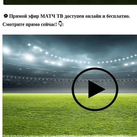
⚽️ Прямой эфир МАТЧ ТВ доступен онлайн и бесплатно.
Смотрите прямо сейчас! 👇: