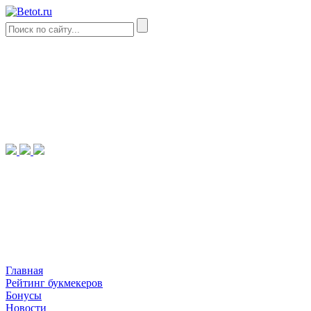
Главная
Рейтинг букмекеров
Бонусы
Новости