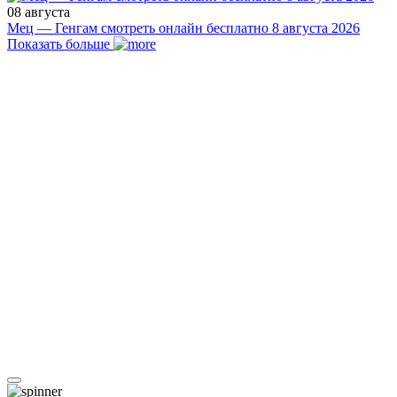
08 августа
Мец — Генгам смотреть онлайн бесплатно 8 августа 2026
Показать больше