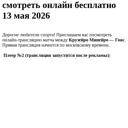
смотреть онлайн бесплатно
13 мая 2026
Дорогие любители спорта! Приглашаем вас посмотреть
онлайн-трансляцию матча между
Крузейро Минейро — Гояс
.
Прямая трансляция начнется по московскому времени.
Плеер №2 (трансляция запустится после рекламы):