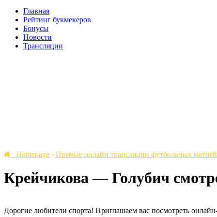
Главная
Рейтинг букмекеров
Бонусы
Новости
Трансляции
Homepage
›
Прямые онлайн трансляции футбольных матчей
Крейчикова — Голубич смотре
Дорогие любители спорта! Приглашаем вас посмотреть онлай