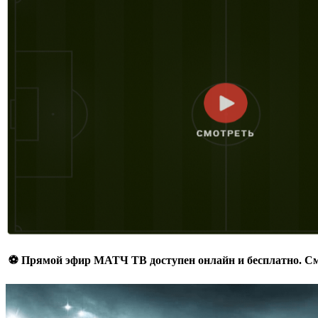
⚽️ Прямой эфир МАТЧ ТВ доступен онлайн и бесплатно. Смо