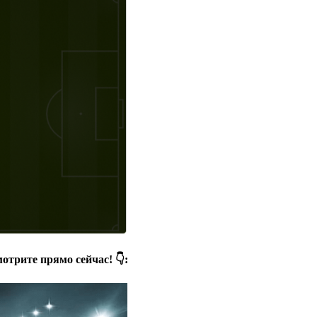
трите прямо сейчас! 👇: