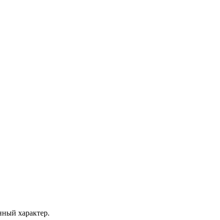
нный характер.