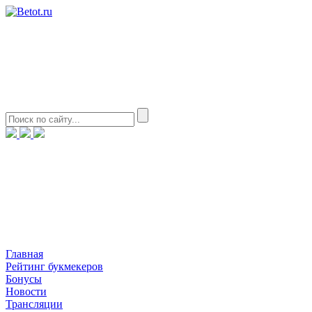
Главная
Рейтинг букмекеров
Бонусы
Новости
Трансляции