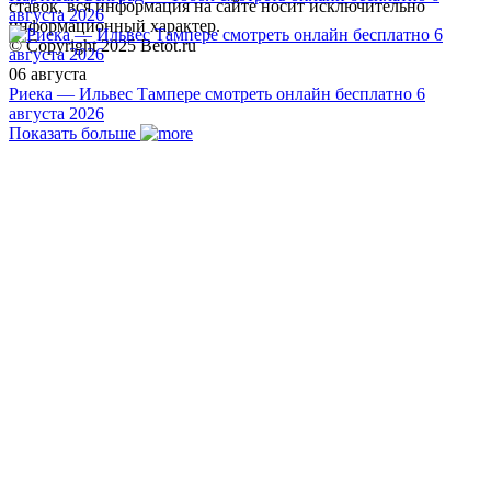
ставок, вся информация на сайте носит исключительно
августа 2026
информационный характер.
© Copyright 2025 Betot.ru
06 августа
Риека — Ильвес Тампере смотреть онлайн бесплатно 6
августа 2026
Показать больше