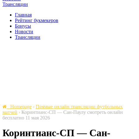
Трансляции
Главная
Рейтинг букмекеров
Бонусы
Новости
Трансляции
Homepage
›
Прямые онлайн трансляции футбольных
матчей
›
Коринтианс-СП — Сан-Паулу смотреть онлайн
бесплатно 11 мая 2026
Коринтианс-СП — Сан-