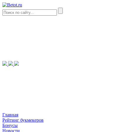
Главная
Рейтинг букмекеров
Бонусы
Новости