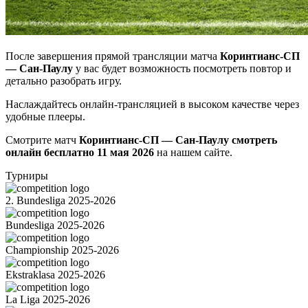
После завершения прямой трансляции матча
Коринтианс-СП
— Сан-Паулу
у вас будет возможность посмотреть повтор и
детально разобрать игру.
Наслаждайтесь онлайн-трансляцией в высоком качестве через
удобные плееры.
Смотрите матч
Коринтианс-СП — Сан-Паулу смотреть
онлайн бесплатно 11 мая 2026
на нашем сайте.
Турниры
2. Bundesliga 2025-2026
Bundesliga 2025-2026
Championship 2025-2026
Ekstraklasa 2025-2026
La Liga 2025-2026