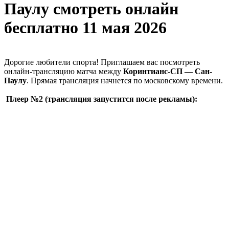
Паулу смотреть онлайн
бесплатно 11 мая 2026
Дорогие любители спорта! Приглашаем вас посмотреть
онлайн-трансляцию матча между
Коринтианс-СП — Сан-
Паулу
. Прямая трансляция начнется по московскому времени.
Плеер №2 (трансляция запустится после рекламы):