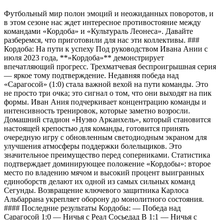
Футбольный мир полон эмоций и неожиданных поворотов, и
в этом сезоне нас ждет интересное противостояние между
командами «Кордоба» и «Культураль Леонеса». Давайте
разберемся, что приготовили для нас эти коллективы. ###
Кордоба: На пути к успеху Под руководством Ивана Ании с
июля 2023 года, **»Кордоба»** демонстрирует
впечатляющий прогресс. Трехматчевая беспроигрышная серия
— яркое тому подтверждение. Недавняя победа над
«Сарагосой» (1:0) стала важной вехой на пути команды. Это
не просто три очка; это сигнал о том, что они выходят на пик
формы. Иван Ания подчеркивает концентрацию команды и
интенсивность тренировок, которые заметно возросли.
Домашний стадион «Нуэво Арканхель», который становится
настоящей крепостью для команды, готовится принять
очередную игру с обновленным светодиодным экраном для
улучшения атмосферы поддержки болельщиков. Это
значительное преимущество перед соперниками. Статистика
подтверждает доминирующее положение «Кордобы»: второе
место по владению мячом и высокий процент выигранных
единоборств делают их одной из самых сильных команд
Сегунды. Возвращение ключевого защитника Карлоса
Альбаррана укрепляет оборону до монолитного состояния.
#### Последние результаты Кордобы: — Победа над
Сарагосой 1:0 — Ничья с Реал Сосьедад B 1:1 — Ничья с