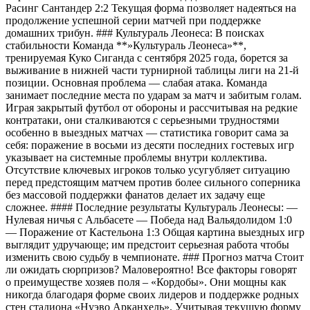
Расинг Сантандер 2:2 Текущая форма позволяет надеяться на
продолжение успешной серии матчей при поддержке
домашних трибун. ### Культураль Леонеса: В поисках
стабильности Команда **»Культураль Леонеса»**,
тренируемая Куко Сиганда с сентября 2025 года, борется за
выживание в нижней части турнирной таблицы лиги на 21-й
позиции. Основная проблема — слабая атака. Команда
занимает последние места по ударам за матч и забитым голам.
Играя закрытый футбол от обороны и рассчитывая на редкие
контратаки, они сталкиваются с серьезными трудностями
особенно в выездных матчах — статистика говорит сама за
себя: поражение в восьми из десяти последних гостевых игр
указывает на системные проблемы внутри коллектива.
Отсутствие ключевых игроков только усугубляет ситуацию
перед предстоящим матчем против более сильного соперника
без массовой поддержки фанатов делает их задачу еще
сложнее. #### Последние результаты Культураль Леонесы: —
Нулевая ничья с Альбасете — Победа над Вальядолидом 1:0
— Поражение от Кастельона 1:3 Общая картина выездных игр
выглядит удручающе; им предстоит серьезная работа чтобы
изменить свою судьбу в чемпионате. ### Прогноз матча Стоит
ли ожидать сюрпризов? Маловероятно! Все факторы говорят
о преимуществе хозяев поля – «Кордобы». Они мощны как
никогда благодаря форме своих лидеров и поддержке родных
стен стадиона «Нуэво Арканхель». Учитывая текущую форму