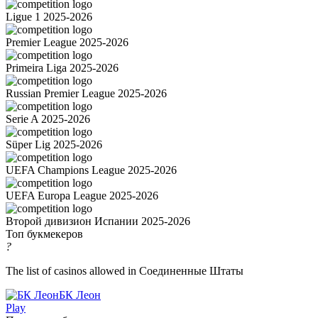
Ligue 1 2025-2026
Premier League 2025-2026
Primeira Liga 2025-2026
Russian Premier League 2025-2026
Serie A 2025-2026
Süper Lig 2025-2026
UEFA Champions League 2025-2026
UEFA Europa League 2025-2026
Второй дивизион Испании 2025-2026
Топ букмекеров
?
The list of casinos allowed in Соединенные Штаты
БК Леон
Play