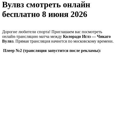
Вулвз смотреть онлайн
бесплатно 8 июня 2026
Дорогие любители спорта! Приглашаем вас посмотреть
онлайн-трансляцию матча между
Колорадо Иглз — Чикаго
Вулвз
. Прямая трансляция начнется по московскому времени.
Плеер №2 (трансляция запустится после рекламы):