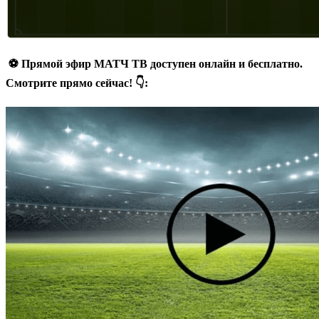
⚽️ Прямой эфир МАТЧ ТВ доступен онлайн и бесплатно.
Смотрите прямо сейчас! 👇: