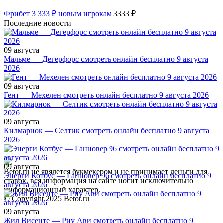
Фрибет 3 333 ₽ новым игрокам
3333 ₽
Последние новости
09 августа
Мальме — Дегерфорс смотреть онлайн бесплатно 9 августа
2026
09 августа
Гент — Мехелен смотреть онлайн бесплатно 9 августа 2026
09 августа
Килмарнок — Селтик смотреть онлайн бесплатно 9 августа
2026
09 августа
Betot.ru не явялется букмекером и не принимает деньги для
Энерги Котбус — Ганновер 96 смотреть онлайн бесплатно 9
ставок, вся информация на сайте носит исключительно
августа 2026
информационный характер.
© Copyright 2025 Betot.ru
09 августа
Жил Висенте — Риу Ави смотреть онлайн бесплатно 9