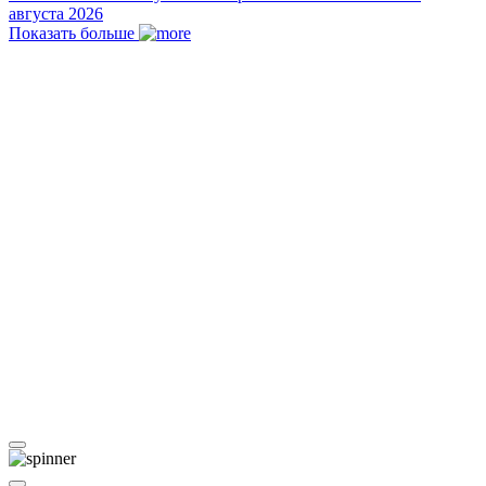
августа 2026
Показать больше