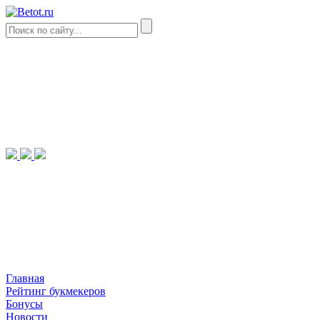
Главная
Рейтинг букмекеров
Бонусы
Новости