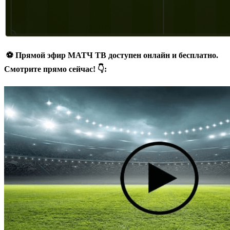
⚽️ Прямой эфир МАТЧ ТВ доступен онлайн и бесплатно.
Смотрите прямо сейчас! 👇: