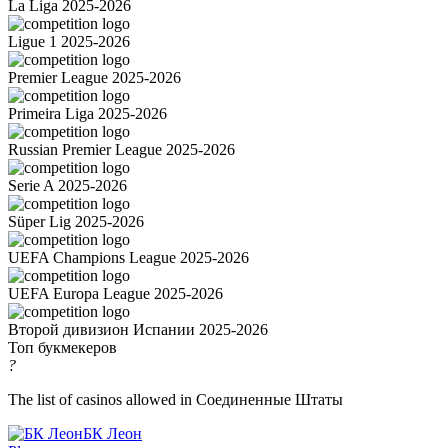
La Liga 2025-2026
Ligue 1 2025-2026
Premier League 2025-2026
Primeira Liga 2025-2026
Russian Premier League 2025-2026
Serie A 2025-2026
Süper Lig 2025-2026
UEFA Champions League 2025-2026
UEFA Europa League 2025-2026
Второй дивизион Испании 2025-2026
Топ букмекеров
?
The list of casinos allowed in Соединенные Штаты
БК Леон