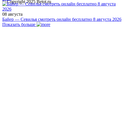
© Copyright 2025 Betot.ru
08 августа
Байер — Севилья смотреть онлайн бесплатно 8 августа 2026
Показать больше