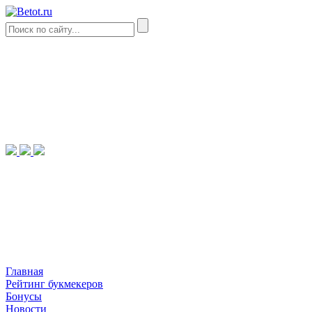
Главная
Рейтинг букмекеров
Бонусы
Новости