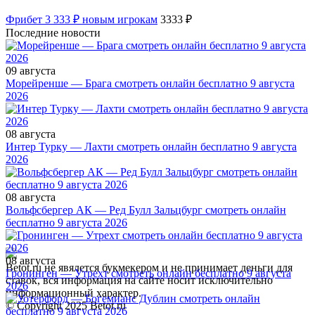
Фрибет 3 333 ₽ новым игрокам
3333 ₽
Последние новости
09 августа
Морейренше — Брага смотреть онлайн бесплатно 9 августа
2026
08 августа
Интер Турку — Лахти смотреть онлайн бесплатно 9 августа
2026
08 августа
Вольфсбергер АК — Ред Булл Зальцбург смотреть онлайн
бесплатно 9 августа 2026
08 августа
Betot.ru не явялется букмекером и не принимает деньги для
Гронинген — Утрехт смотреть онлайн бесплатно 9 августа
ставок, вся информация на сайте носит исключительно
2026
информационный характер.
© Copyright 2025 Betot.ru