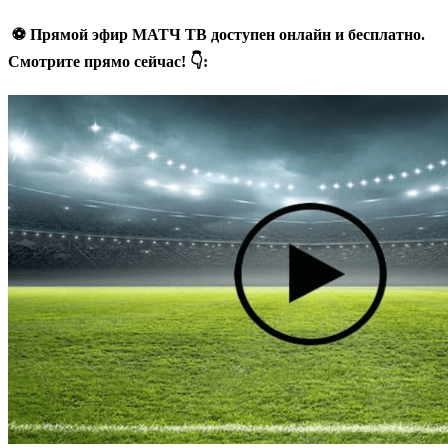
⚽️ Прямой эфир МАТЧ ТВ доступен онлайн и бесплатно.
Смотрите прямо сейчас! 👇: