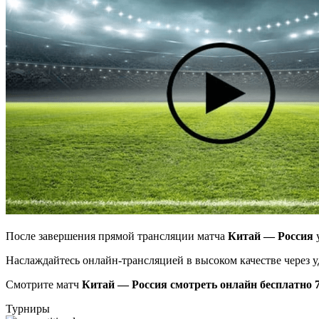
После завершения прямой трансляции матча
Китай — Россия
у
Наслаждайтесь онлайн-трансляцией в высоком качестве через 
Смотрите матч
Китай — Россия смотреть онлайн бесплатно 
Турниры