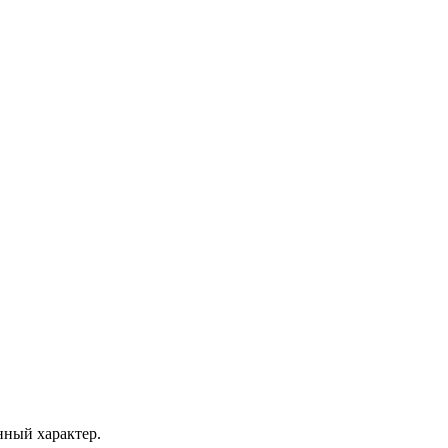
нный характер.