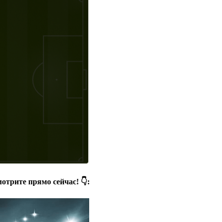
трите прямо сейчас! 👇: