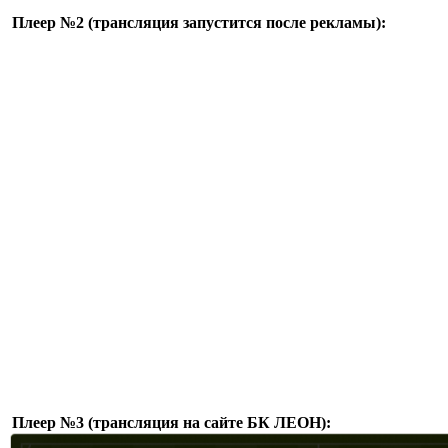
Плеер №2 (трансляция запустится после рекламы):
Плеер №3 (трансляция на сайте БК ЛЕОН):