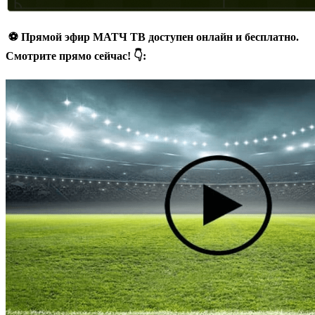
⚽️ Прямой эфир МАТЧ ТВ доступен онлайн и бесплатно.
Смотрите прямо сейчас! 👇: