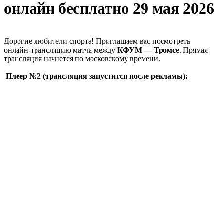
онлайн бесплатно 29 мая 2026
Дорогие любители спорта! Приглашаем вас посмотреть
онлайн-трансляцию матча между
КФУМ — Тромсе
. Прямая
трансляция начнется по московскому времени.
Плеер №2 (трансляция запустится после рекламы):