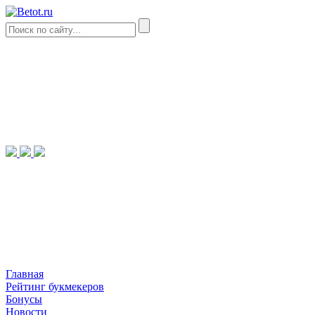
Главная
Рейтинг букмекеров
Бонусы
Новости