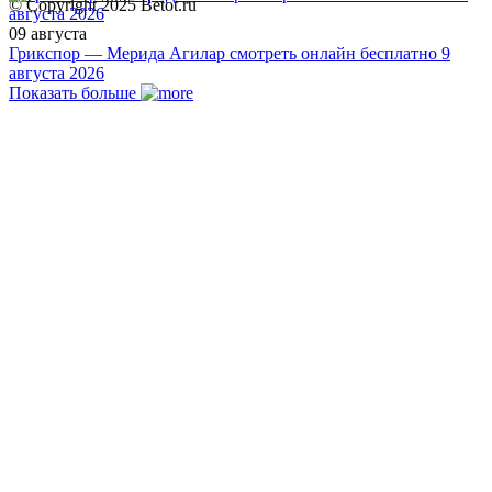
© Copyright 2025 Betot.ru
09 августа
Грикспор — Мерида Агилар смотреть онлайн бесплатно 9
августа 2026
Показать больше