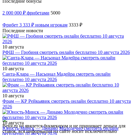
Последние бонусы
2 000 000 ₽ фрибетами
5000
Фрибет 3 333 ₽ новым игрокам
3333 ₽
Последние новости
10 августа
РФШ — Гробиня смотреть онлайн бесплатно 10 августа 2026
10 августа
Санта-Клара — Насьонал Мадейра смотреть онлайн
бесплатно 10 августа 2026
10 августа
Фрам — КР Рейкьявик смотреть онлайн бесплатно 10 августа
2026
10 августа
Betot.ru не явялется букмекером и не принимает деньги для
Юность-Минск — Динамо Молодечно смотреть онлайн
ставок, вся информация на сайте носит исключительно
бесплатно 10 августа 2026