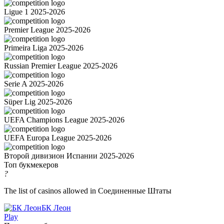
Ligue 1 2025-2026
Premier League 2025-2026
Primeira Liga 2025-2026
Russian Premier League 2025-2026
Serie A 2025-2026
Süper Lig 2025-2026
UEFA Champions League 2025-2026
UEFA Europa League 2025-2026
Второй дивизион Испании 2025-2026
Топ букмекеров
?
The list of casinos allowed in Соединенные Штаты
БК Леон
Play