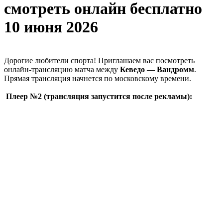
смотреть онлайн бесплатно
10 июня 2026
Дорогие любители спорта! Приглашаем вас посмотреть
онлайн-трансляцию матча между
Кеведо — Вандромм
.
Прямая трансляция начнется по московскому времени.
Плеер №2 (трансляция запустится после рекламы):