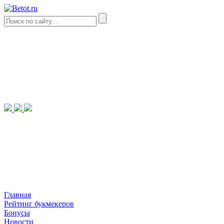
Главная
Рейтинг букмекеров
Бонусы
Новости