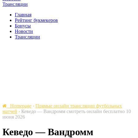
Трансляции
Главная
Рейтинг букмекеров
Бонусы
Новости
Трансляции
Homepage
›
Прямые онлайн трансляции футбольных
матчей
›
Кеведо — Вандромм смотреть онлайн бесплатно 10
июня 2026
Кеведо — Вандромм