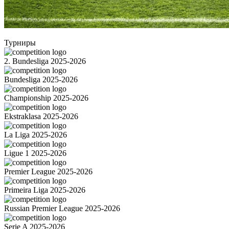
Турниры
2. Bundesliga 2025-2026
Bundesliga 2025-2026
Championship 2025-2026
Ekstraklasa 2025-2026
La Liga 2025-2026
Ligue 1 2025-2026
Premier League 2025-2026
Primeira Liga 2025-2026
Russian Premier League 2025-2026
Serie A 2025-2026