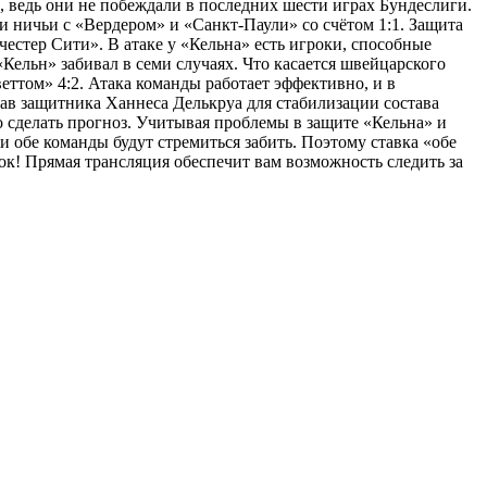
, ведь они не побеждали в последних шести играх Бундеслиги.
ли ничьи с «Вердером» и «Санкт-Паули» со счётом 1:1. Защита
стер Сити». В атаке у «Кельна» есть игроки, способные
Кельн» забивал в семи случаях. Что касается швейцарского
еттом» 4:2. Атака команды работает эффективно, и в
ав защитника Ханнеса Делькруа для стабилизации состава
 сделать прогноз. Учитывая проблемы в защите «Кельна» и
 обе команды будут стремиться забить. Поэтому ставка «обе
ок! Прямая трансляция обеспечит вам возможность следить за