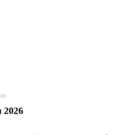
026
 2026