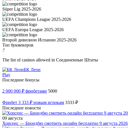
Süper Lig 2025-2026
UEFA Champions League 2025-2026
UEFA Europa League 2025-2026
Второй дивизион Испании 2025-2026
Топ букмекеров
?
The list of casinos allowed in Соединенные Штаты
БК Леон
Play
Последние бонусы
2 000 000 ₽ фрибетами
5000
Фрибет 3 333 ₽ новым игрокам
3333 ₽
Последние новости
09 августа
Хорсенс — Брондбю смотреть онлайн бесплатно 9 августа 2026