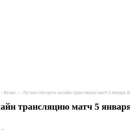
›
Кельн — Лугано смотреть онлайн трансляцию матч 5 января 2
айн трансляцию матч 5 января