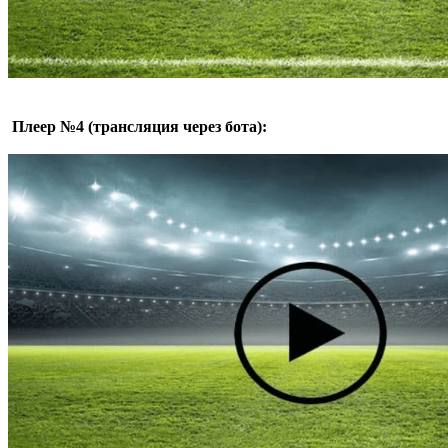
Плеер №4 (трансляция через бота):