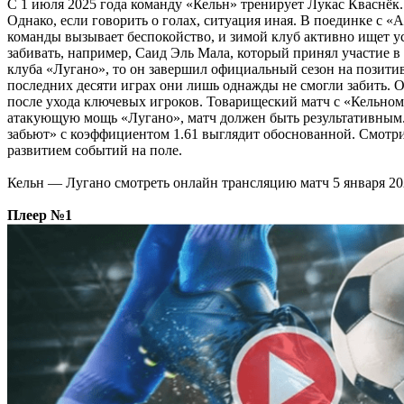
С 1 июля 2025 года команду «Кельн» тренирует Лукас Кваснёк
Однако, если говорить о голах, ситуация иная. В поединке с «
команды вызывает беспокойство, и зимой клуб активно ищет у
забивать, например, Саид Эль Мала, который принял участие в 
клуба «Лугано», то он завершил официальный сезон на позитив
последних десяти играх они лишь однажды не смогли забить. 
после ухода ключевых игроков. Товарищеский матч с «Кельном
атакующую мощь «Лугано», матч должен быть результативным. 
забьют» с коэффициентом 1.61 выглядит обоснованной. Смотри
развитием событий на поле.
Кельн — Лугано смотреть онлайн трансляцию матч 5 января 20
Плеер №1