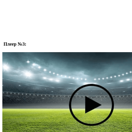
Плеер №3: