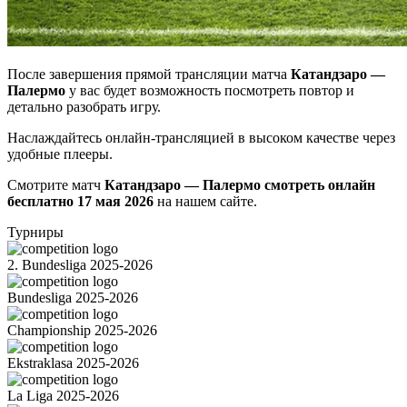
После завершения прямой трансляции матча
Катандзаро —
Палермо
у вас будет возможность посмотреть повтор и
детально разобрать игру.
Наслаждайтесь онлайн-трансляцией в высоком качестве через
удобные плееры.
Смотрите матч
Катандзаро — Палермо смотреть онлайн
бесплатно 17 мая 2026
на нашем сайте.
Турниры
2. Bundesliga 2025-2026
Bundesliga 2025-2026
Championship 2025-2026
Ekstraklasa 2025-2026
La Liga 2025-2026