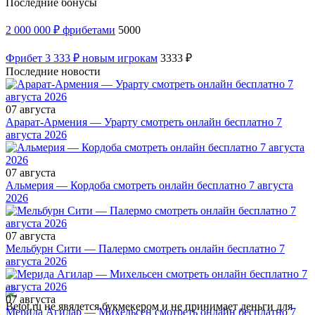
Последние бонусы
2 000 000 ₽ фрибетами
5000
Фрибет 3 333 ₽ новым игрокам
3333 ₽
Последние новости
07 августа
Арарат-Армения — Урарту смотреть онлайн бесплатно 7
августа 2026
07 августа
Альмерия — Кордоба смотреть онлайн бесплатно 7 августа
2026
07 августа
Мельбурн Сити — Палермо смотреть онлайн бесплатно 7
августа 2026
07 августа
Betot.ru не явялется букмекером и не принимает деньги для
Мерида Агилар — Михельсен смотреть онлайн бесплатно 7