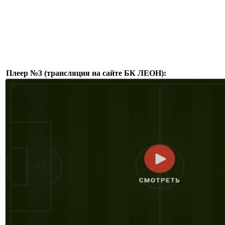
Плеер №3 (трансляция на сайте БК ЛЕОН):