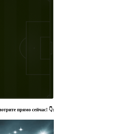
трите прямо сейчас! 👇: