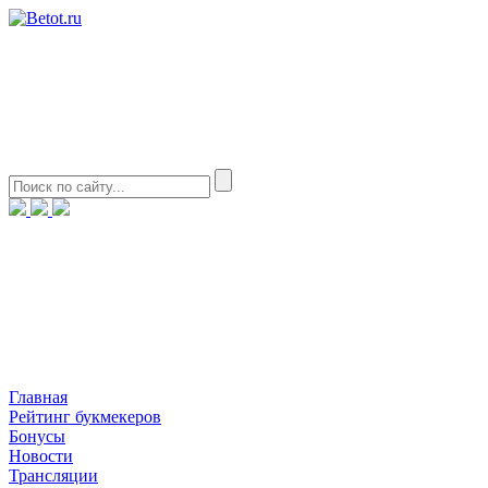
Главная
Рейтинг букмекеров
Бонусы
Новости
Трансляции