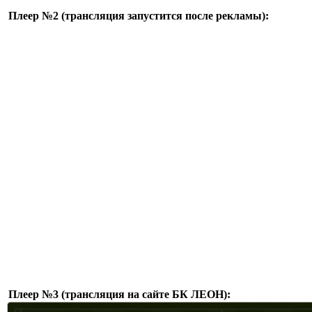
Плеер №2 (трансляция запустится после рекламы):
Плеер №3 (трансляция на сайте БК ЛЕОН):