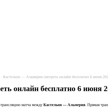
›
Кастельон — Альмерия смотреть онлайн бесплатно 6 июня 20
ть онлайн бесплатно 6 июня 2
н-трансляцию матча между
Кастельон — Альмерия
. Прямая тра