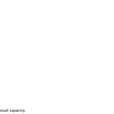
нный характер.