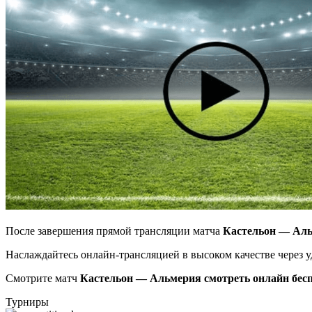
После завершения прямой трансляции матча
Кастельон — Ал
Наслаждайтесь онлайн-трансляцией в высоком качестве через 
Смотрите матч
Кастельон — Альмерия смотреть онлайн бесп
Турниры