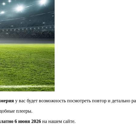
ьмерия
у вас будет возможность посмотреть повтор и детально ра
удобные плееры.
латно 6 июня 2026
на нашем сайте.