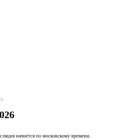
26
026
нсляция начнется по московскому времени.