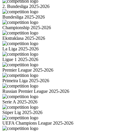
2. Bundesliga 2025-2026
Bundesliga 2025-2026
Championship 2025-2026
Ekstraklasa 2025-2026
La Liga 2025-2026
Ligue 1 2025-2026
Premier League 2025-2026
Primeira Liga 2025-2026
Russian Premier League 2025-2026
Serie A 2025-2026
Süper Lig 2025-2026
UEFA Champions League 2025-2026