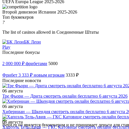
UEFA Europa League 2025-2026
Второй дивизион Испании 2025-2026
Топ букмекеров
?
The list of casinos allowed in Соединенные Штаты
БК Леон
Play
Последние бонусы
2 000 000 ₽ фрибетами
5000
Фрибет 3 333 ₽ новым игрокам
3333 ₽
Последние новости
06 августа
Тре Фьори — Дрита смотреть онлайн бесплатно 6 августа 2026
06 августа
Хиберниан — Шкендия смотреть онлайн бесплатно 6 августа 2
06 августа
Betot.ru не явялется букмекером и не принимает деньги для с
Хапоэль Тель-Авив — ГКС Катовице смотреть онлайн бесплатн