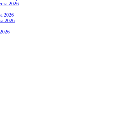
а 2026
 2026