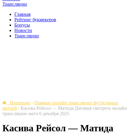
Трансляции
Главная
Рейтинг букмекеров
Бонусы
Новости
Трансляции
Homepage
›
Прямые онлайн трансляции футбольных
матчей
›
Касива Рейсол — Матида Дзелвия смотреть онлайн
трансляцию матч 6 декабря 2025
Касива Рейсол — Матида