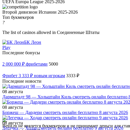
UEFA Europa League 2025-2026
Второй дивизион Испании 2025-2026
Топ букмекеров
?
The list of casinos allowed in Соединенные Штаты
БК Леон
Play
Последние бонусы
2 000 000 ₽ фрибетами
5000
Фрибет 3 333 ₽ новым игрокам
3333 ₽
Последние новости
08 августа
Дармштадт 98 — Хольштайн Киль смотреть онлайн бесплатно 8
08 августа
Боржеш — Дардери смотреть онлайн бесплатно 8 августа 2026
08 августа
Betot.ru не явялется букмекером и не принимает деньги для с
Легечка — Ходар смотреть онлайн бесплатно 9 августа 2026