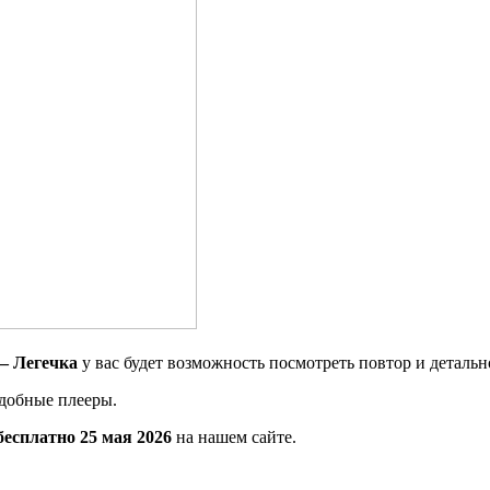
— Легечка
у вас будет возможность посмотреть повтор и детально
удобные плееры.
есплатно 25 мая 2026
на нашем сайте.