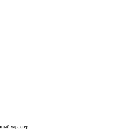
нный характер.