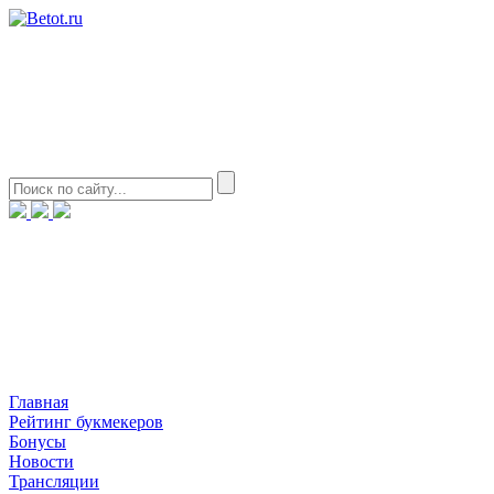
Главная
Рейтинг букмекеров
Бонусы
Новости
Трансляции