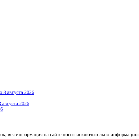
 августа 2026
тавок, вся информация на сайте носит исключительно информацио