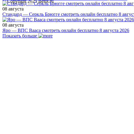
© Copyright 2025 Betot.ru
08 августа
Стандард — Серкль Брюгге смотреть онлайн бесплатно 8 авгус
08 августа
Яро — ВПС Вааса смотреть онлайн бесплатно 8 августа 2026
Показать больше