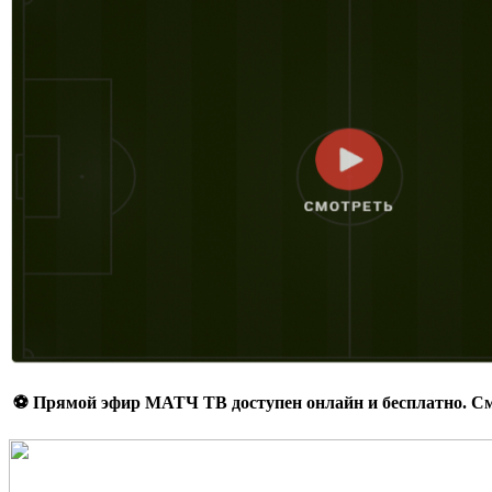
⚽️ Прямой эфир МАТЧ ТВ доступен онлайн и бесплатно. Смо