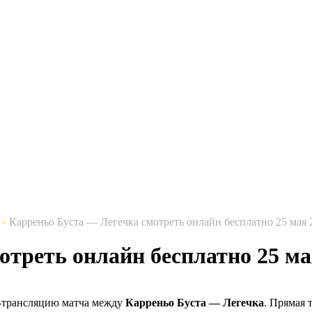
›
Карреньо Буста — Легечка смотреть онлайн бесплатно 25 мая 
отреть онлайн бесплатно 25 ма
н-трансляцию матча между
Карреньо Буста — Легечка
. Прямая 