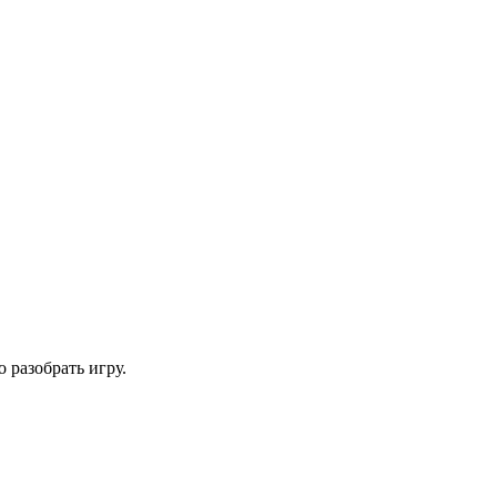
 разобрать игру.