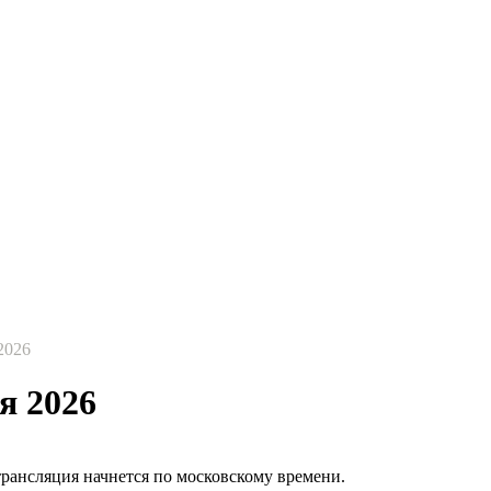
2026
я 2026
трансляция начнется по московскому времени.