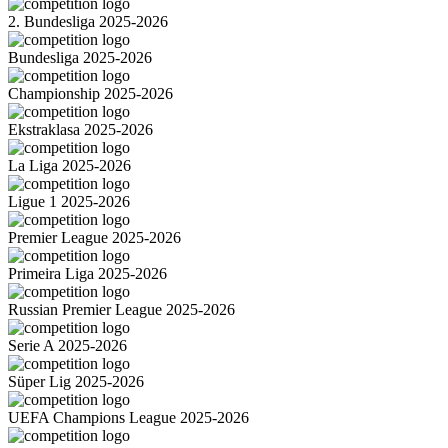
2. Bundesliga 2025-2026
Bundesliga 2025-2026
Championship 2025-2026
Ekstraklasa 2025-2026
La Liga 2025-2026
Ligue 1 2025-2026
Premier League 2025-2026
Primeira Liga 2025-2026
Russian Premier League 2025-2026
Serie A 2025-2026
Süper Lig 2025-2026
UEFA Champions League 2025-2026