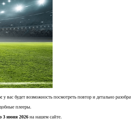
с
у вас будет возможность посмотреть повтор и детально разобра
удобные плееры.
о 3 июня 2026
на нашем сайте.