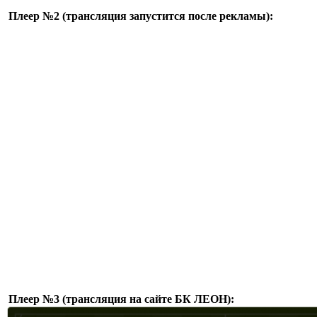
Плеер №2 (трансляция запустится после рекламы):
Плеер №3 (трансляция на сайте БК ЛЕОН):