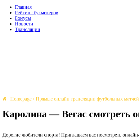
Главная
Рейтинг букмекеров
Бонусы
Новости
Трансляции
Homepage
›
Прямые онлайн трансляции футбольных матчей
Каролина — Вегас смотреть о
Дорогие любители спорта! Приглашаем вас посмотреть онлай