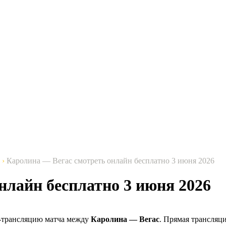
›
Каролина — Вегас смотреть онлайн бесплатно 3 июня 2026
нлайн бесплатно 3 июня 2026
н-трансляцию матча между
Каролина — Вегас
. Прямая трансляц