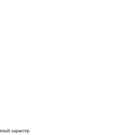
нный характер.