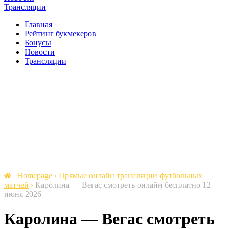
Трансляции
Главная
Рейтинг букмекеров
Бонусы
Новости
Трансляции
Homepage
›
Прямые онлайн трансляции футбольных
матчей
›
Каролина — Вегас смотреть онлайн бесплатно 12
июня 2026
Каролина — Вегас смотреть