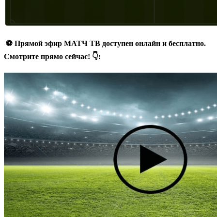
⚽️ Прямой эфир МАТЧ ТВ доступен онлайн и бесплатно.
Смотрите прямо сейчас! 👇: