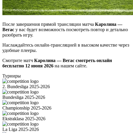
После завершения прямой трансляции матча
Каролина —
Вегас
у вас будет возможность посмотреть повтор и детально
разобрать игру.
Наслаждайтесь онлайн-трансляцией в высоком качестве через
удобные плееры.
Смотрите матч
Каролина — Вегас смотреть онлайн
бесплатно 12 июня 2026
на нашем сайте.
Турниры
2. Bundesliga 2025-2026
Bundesliga 2025-2026
Championship 2025-2026
Ekstraklasa 2025-2026
La Liga 2025-2026