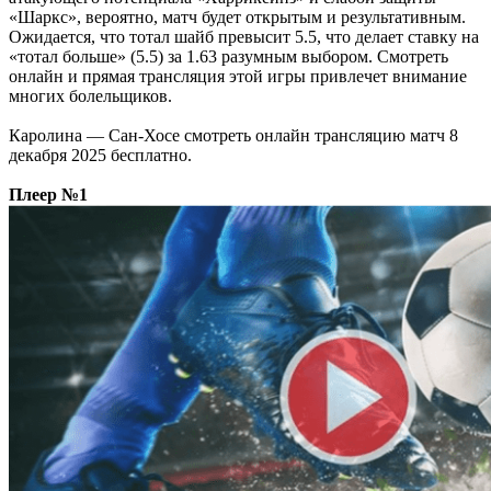
«Шаркс», вероятно, матч будет открытым и результативным.
Ожидается, что тотал шайб превысит 5.5, что делает ставку на
«тотал больше» (5.5) за 1.63 разумным выбором. Смотреть
онлайн и прямая трансляция этой игры привлечет внимание
многих болельщиков.
Каролина — Сан-Хосе смотреть онлайн трансляцию матч 8
декабря 2025 бесплатно.
Плеер №1