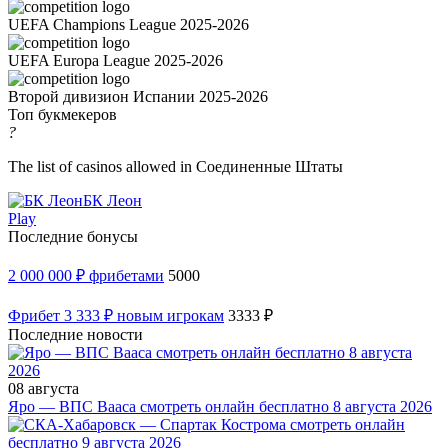
UEFA Champions League 2025-2026
UEFA Europa League 2025-2026
Второй дивизион Испании 2025-2026
Топ букмекеров
?
The list of casinos allowed in Соединенные Штаты
БК Леон
Play
Последние бонусы
2 000 000 ₽ фрибетами
5000
Фрибет 3 333 ₽ новым игрокам
3333 ₽
Последние новости
08 августа
Яро — ВПС Вааса смотреть онлайн бесплатно 8 августа 2026