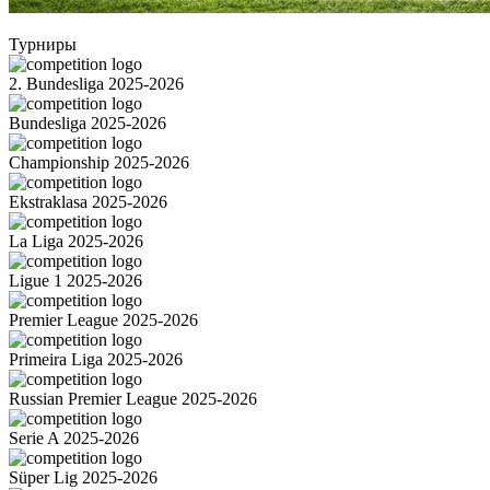
Турниры
2. Bundesliga 2025-2026
Bundesliga 2025-2026
Championship 2025-2026
Ekstraklasa 2025-2026
La Liga 2025-2026
Ligue 1 2025-2026
Premier League 2025-2026
Primeira Liga 2025-2026
Russian Premier League 2025-2026
Serie A 2025-2026
Süper Lig 2025-2026