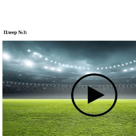
Плеер №3: