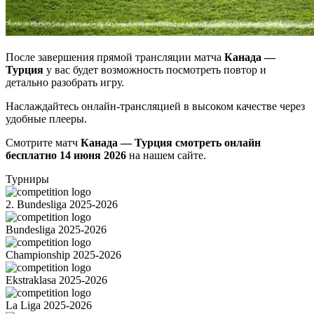
После завершения прямой трансляции матча
Канада —
Турция
у вас будет возможность посмотреть повтор и
детально разобрать игру.
Наслаждайтесь онлайн-трансляцией в высоком качестве через
удобные плееры.
Смотрите матч
Канада — Турция смотреть онлайн
бесплатно 14 июня 2026
на нашем сайте.
Турниры
2. Bundesliga 2025-2026
Bundesliga 2025-2026
Championship 2025-2026
Ekstraklasa 2025-2026
La Liga 2025-2026