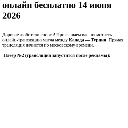
онлайн бесплатно 14 июня
2026
Дорогие любители спорта! Приглашаем вас посмотреть
онлайн-трансляцию матча между
Канада — Турция
. Прямая
трансляция начнется по московскому времени.
Плеер №2 (трансляция запустится после рекламы):