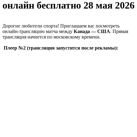
онлайн бесплатно 28 мая 2026
Дорогие любители спорта! Приглашаем вас посмотреть
онлайн-трансляцию матча между
Канада — США
. Прямая
трансляция начнется по московскому времени.
Плеер №2 (трансляция запустится после рекламы):