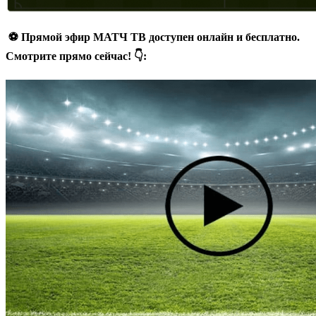
⚽️ Прямой эфир МАТЧ ТВ доступен онлайн и бесплатно.
Смотрите прямо сейчас! 👇: