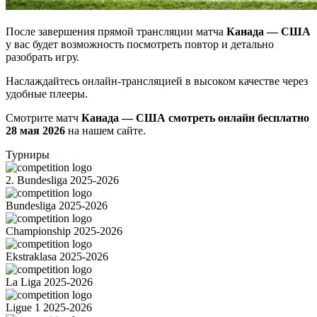
После завершения прямой трансляции матча
Канада — США
у вас будет возможность посмотреть повтор и детально
разобрать игру.
Наслаждайтесь онлайн-трансляцией в высоком качестве через
удобные плееры.
Смотрите матч
Канада — США смотреть онлайн бесплатно
28 мая 2026
на нашем сайте.
Турниры
2. Bundesliga 2025-2026
Bundesliga 2025-2026
Championship 2025-2026
Ekstraklasa 2025-2026
La Liga 2025-2026
Ligue 1 2025-2026