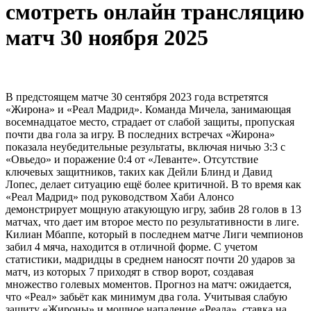
смотреть онлайн трансляцию
матч 30 ноября 2025
В предстоящем матче 30 сентября 2023 года встретятся
«Жирона» и «Реал Мадрид». Команда Мичела, занимающая
восемнадцатое место, страдает от слабой защиты, пропуская
почти два гола за игру. В последних встречах «Жирона»
показала неубедительные результаты, включая ничью 3:3 с
«Овьедо» и поражение 0:4 от «Леванте». Отсутствие
ключевых защитников, таких как Дейли Блинд и Давид
Лопес, делает ситуацию ещё более критичной. В то время как
«Реал Мадрид» под руководством Хаби Алонсо
демонстрирует мощную атакующую игру, забив 28 голов в 13
матчах, что дает им второе место по результативности в лиге.
Килиан Мбаппе, который в последнем матче Лиги чемпионов
забил 4 мяча, находится в отличной форме. С учетом
статистики, мадридцы в среднем наносят почти 20 ударов за
матч, из которых 7 приходят в створ ворот, создавая
множество голевых моментов. Прогноз на матч: ожидается,
что «Реал» забьёт как минимум два гола. Учитывая слабую
защиту «Жироны» и мощное нападение «Реала», ставка на