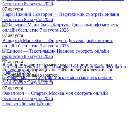
07 августа
Пари Нижний Новгород — Нефтехимик смотреть онлайн
бесплатно 8 августа 2026
07 августа
Вальдхоф Мангейм — Фортуна Дюссельдорф смотреть
онлайн бесплатно 7 августа 2026
07 августа
Betot.ru не явялется букмекером и не принимает деньги для
Енисей — Текстильщик Иваново смотреть онлайн бесплатно
ставок, вся информация на сайте носит исключительно
8 августа 2026
информационный характер.
© Copyright 2025 Betot.ru
07 августа
Факел-мол — Спартак Москва-мол смотреть онлайн
бесплатно 7 августа 2026
Показать больше