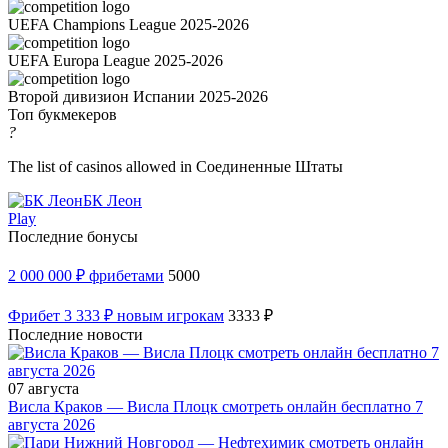
UEFA Champions League 2025-2026
UEFA Europa League 2025-2026
Второй дивизион Испании 2025-2026
Топ букмекеров
?
The list of casinos allowed in Соединенные Штаты
БК Леон
Play
Последние бонусы
2 000 000 ₽ фрибетами
5000
Фрибет 3 333 ₽ новым игрокам
3333 ₽
Последние новости
07 августа
Висла Краков — Висла Плоцк смотреть онлайн бесплатно 7
августа 2026