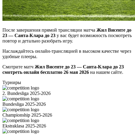
После завершения прямой трансляции матча
Жил Висенте до
23 — Санта-Клара до 23
у вас будет возможность посмотреть
повтор и детально разобрать игру.
Наслаждайтесь онлайн-трансляцией в высоком качестве через
удобные плееры.
Смотрите матч
Жил Висенте до 23 — Санта-Клара до 23
смотреть онлайн бесплатно 26 мая 2026
на нашем сайте.
Турниры
2. Bundesliga 2025-2026
Bundesliga 2025-2026
Championship 2025-2026
Ekstraklasa 2025-2026