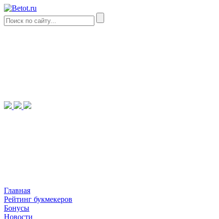
Главная
Рейтинг букмекеров
Бонусы
Новости