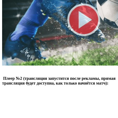
Плеер №2 (трансляция запустится после рекламы, прямая
трансляция будет доступна, как только начнётся матч):