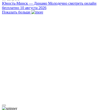
Юность-Минск — Динамо Молодечно смотреть онлайн
бесплатно 10 августа 2026
Показать больше