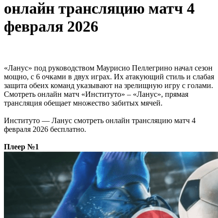
онлайн трансляцию матч 4
февраля 2026
«Ланус» под руководством Маурисио Пеллегрино начал сезон
мощно, с 6 очками в двух играх. Их атакующий стиль и слабая
защита обеих команд указывают на зрелищную игру с голами.
Смотреть онлайн матч «Институто» – «Ланус», прямая
трансляция обещает множество забитых мячей.
Институто — Ланус смотреть онлайн трансляцию матч 4
февраля 2026 бесплатно.
Плеер №1