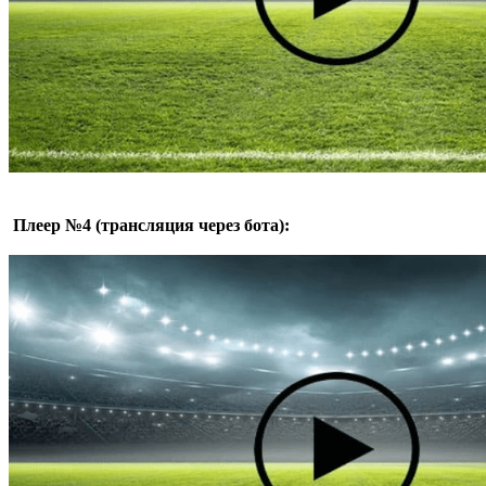
Плеер №4 (трансляция через бота):