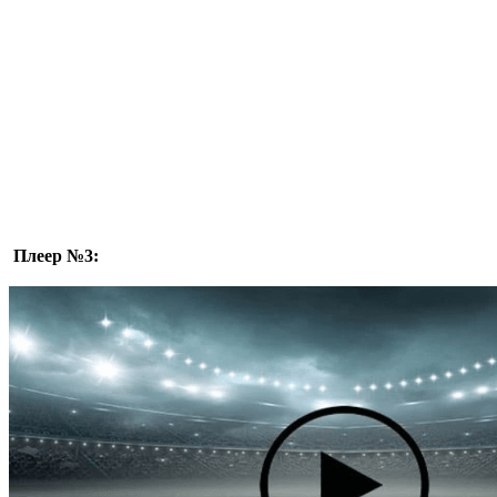
Плеер №3: