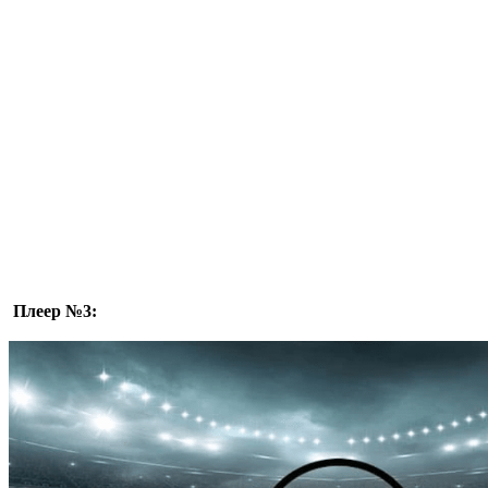
Плеер №3: