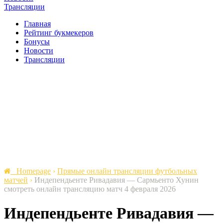
Трансляции
Главная
Рейтинг букмекеров
Бонусы
Новости
Трансляции
Homepage
›
Прямые онлайн трансляции футбольных
матчей
›
Индепендьенте Ривадавия — Сармьенто Хунин
смотреть онлайн трансляцию матч 4 февраля 2026
Индепендьенте Ривадавия —