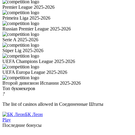
Premier League 2025-2026
Primeira Liga 2025-2026
Russian Premier League 2025-2026
Serie A 2025-2026
Süper Lig 2025-2026
UEFA Champions League 2025-2026
UEFA Europa League 2025-2026
Второй дивизион Испании 2025-2026
Топ букмекеров
?
The list of casinos allowed in Соединенные Штаты
БК Леон
Play
Последние бонусы