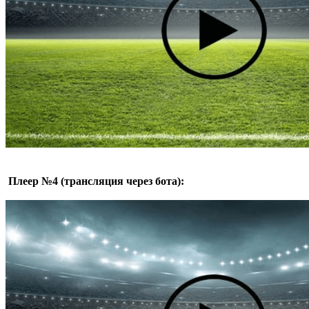
Плеер №4 (трансляция через бота):