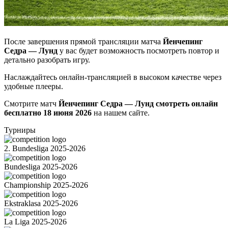
После завершения прямой трансляции матча
Йенчепинг
Седра — Лунд
у вас будет возможность посмотреть повтор и
детально разобрать игру.
Наслаждайтесь онлайн-трансляцией в высоком качестве через
удобные плееры.
Смотрите матч
Йенчепинг Седра — Лунд смотреть онлайн
бесплатно 18 июня 2026
на нашем сайте.
Турниры
2. Bundesliga 2025-2026
Bundesliga 2025-2026
Championship 2025-2026
Ekstraklasa 2025-2026
La Liga 2025-2026