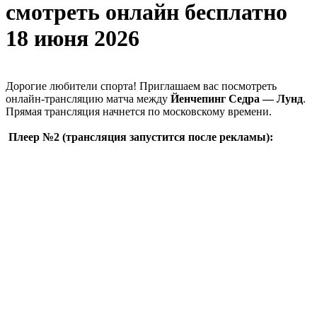
смотреть онлайн бесплатно
18 июня 2026
Дорогие любители спорта! Приглашаем вас посмотреть
онлайн-трансляцию матча между
Йенчепинг Седра — Лунд
.
Прямая трансляция начнется по московскому времени.
Плеер №2 (трансляция запустится после рекламы):