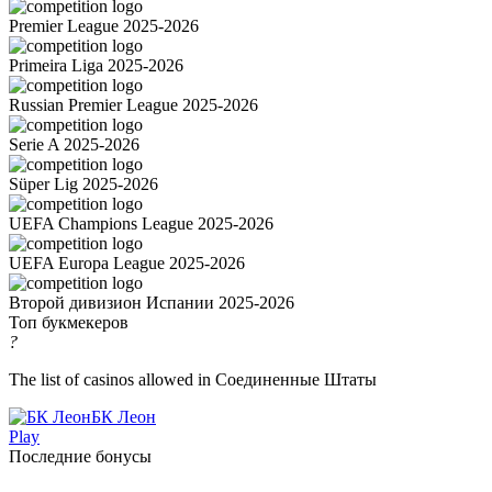
Premier League 2025-2026
Primeira Liga 2025-2026
Russian Premier League 2025-2026
Serie A 2025-2026
Süper Lig 2025-2026
UEFA Champions League 2025-2026
UEFA Europa League 2025-2026
Второй дивизион Испании 2025-2026
Топ букмекеров
?
The list of casinos allowed in Соединенные Штаты
БК Леон
Play
Последние бонусы