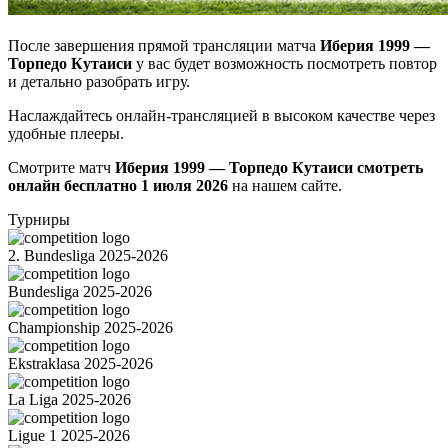
После завершения прямой трансляции матча
Иберия 1999 —
Торпедо Кутаиси
у вас будет возможность посмотреть повтор
и детально разобрать игру.
Наслаждайтесь онлайн-трансляцией в высоком качестве через
удобные плееры.
Смотрите матч
Иберия 1999 — Торпедо Кутаиси смотреть
онлайн бесплатно 1 июля 2026
на нашем сайте.
Турниры
2. Bundesliga 2025-2026
Bundesliga 2025-2026
Championship 2025-2026
Ekstraklasa 2025-2026
La Liga 2025-2026
Ligue 1 2025-2026