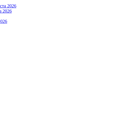
ста 2026
2026