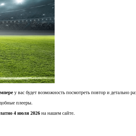
ампере
у вас будет возможность посмотреть повтор и детально раз
удобные плееры.
латно 4 июля 2026
на нашем сайте.