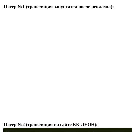
Плеер №1 (трансляция запустится после рекламы):
Плеер №2 (трансляция на сайте БК ЛЕОН):