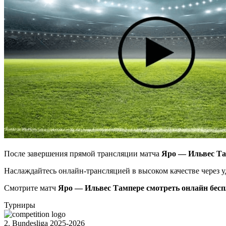
После завершения прямой трансляции матча
Яро — Ильвес Т
Наслаждайтесь онлайн-трансляцией в высоком качестве через 
Смотрите матч
Яро — Ильвес Тампере смотреть онлайн бесп
Турниры
2. Bundesliga 2025-2026