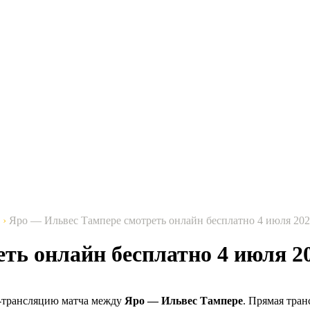
›
Яро — Ильвес Тампере смотреть онлайн бесплатно 4 июля 20
ть онлайн бесплатно 4 июля 2
н-трансляцию матча между
Яро — Ильвес Тампере
. Прямая тран