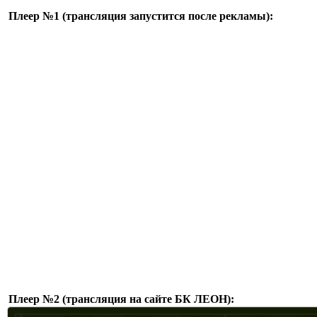
Плеер №1 (трансляция запустится после рекламы):
Плеер №2 (трансляция на сайте БК ЛЕОН):