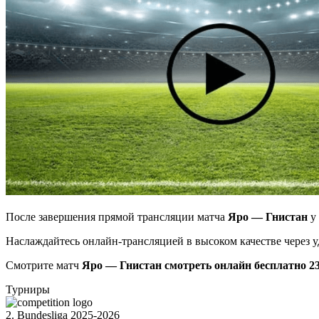
После завершения прямой трансляции матча
Яро — Гнистан
у 
Наслаждайтесь онлайн-трансляцией в высоком качестве через 
Смотрите матч
Яро — Гнистан смотреть онлайн бесплатно 2
Турниры
2. Bundesliga 2025-2026