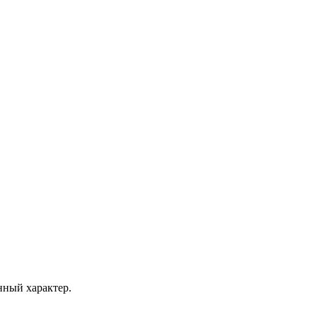
нный характер.