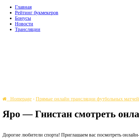
Главная
Рейтинг букмекеров
Бонусы
Новости
Трансляции
Homepage
›
Прямые онлайн трансляции футбольных матчей
Яро — Гнистан смотреть онла
Дорогие любители спорта! Приглашаем вас посмотреть онлай