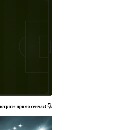
трите прямо сейчас! 👇: