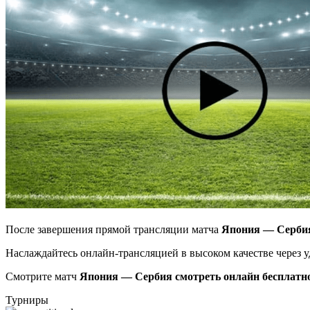
После завершения прямой трансляции матча
Япония — Серби
Наслаждайтесь онлайн-трансляцией в высоком качестве через 
Смотрите матч
Япония — Сербия смотреть онлайн бесплатно
Турниры