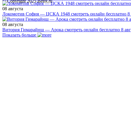
© Copyright 2025 Betot.ru
08 августа
Локомотив София — ЦСКА 1948 смотреть онлайн бесплатно 8 
08 августа
Витория Гимарайнш — Арока смотреть онлайн бесплатно 8 авг
Показать больше