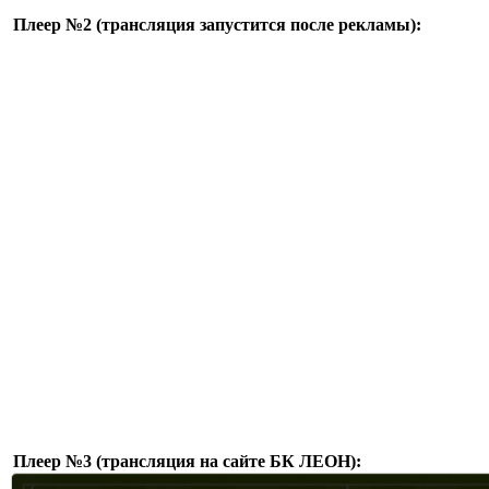
Плеер №2 (трансляция запустится после рекламы):
Плеер №3 (трансляция на сайте БК ЛЕОН):