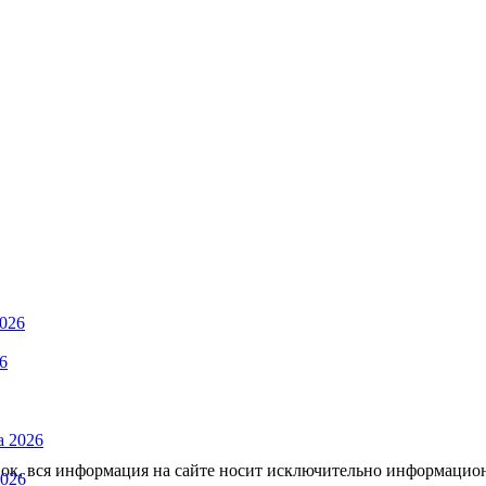
6
тавок, вся информация на сайте носит исключительно информацио
2026