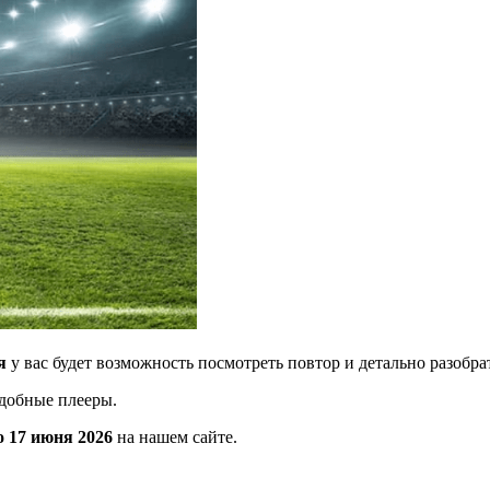
я
у вас будет возможность посмотреть повтор и детально разобрат
удобные плееры.
 17 июня 2026
на нашем сайте.