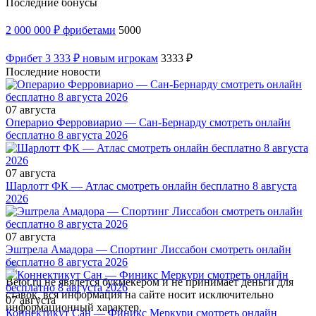
Последние бонусы
2 000 000 ₽ фрибетами
5000
Фрибет 3 333 ₽ новым игрокам
3333 ₽
Последние новости
07 августа
Операрио Ферровиарио — Сан-Бернарду смотреть онлайн
бесплатно 8 августа 2026
07 августа
Шарлотт ФК — Атлас смотреть онлайн бесплатно 8 августа
2026
07 августа
Эштрела Амадора — Спортинг Лиссабон смотреть онлайн
бесплатно 8 августа 2026
Betot.ru не явялется букмекером и не принимает деньги для
ставок, вся информация на сайте носит исключительно
07 августа
информационный характер.
Коннектикут Сан — Финикс Меркури смотреть онлайн