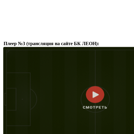
Плеер №3 (трансляция на сайте БК ЛЕОН):