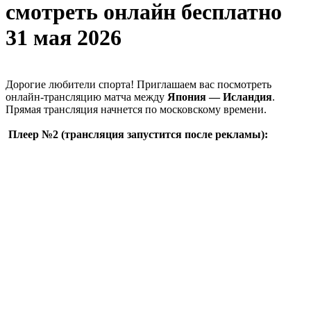
смотреть онлайн бесплатно
31 мая 2026
Дорогие любители спорта! Приглашаем вас посмотреть
онлайн-трансляцию матча между
Япония — Исландия
.
Прямая трансляция начнется по московскому времени.
Плеер №2 (трансляция запустится после рекламы):