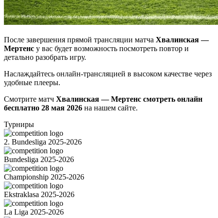
После завершения прямой трансляции матча
Хвалинская —
Мертенс
у вас будет возможность посмотреть повтор и
детально разобрать игру.
Наслаждайтесь онлайн-трансляцией в высоком качестве через
удобные плееры.
Смотрите матч
Хвалинская — Мертенс смотреть онлайн
бесплатно 28 мая 2026
на нашем сайте.
Турниры
2. Bundesliga 2025-2026
Bundesliga 2025-2026
Championship 2025-2026
Ekstraklasa 2025-2026
La Liga 2025-2026