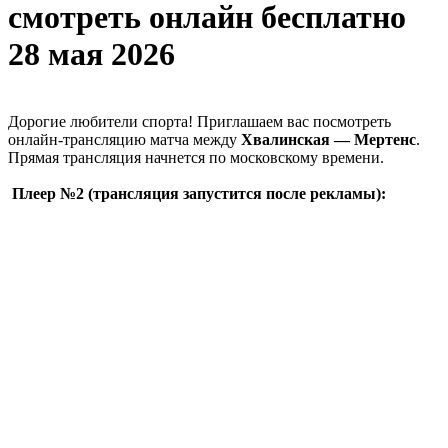
смотреть онлайн бесплатно
28 мая 2026
Дорогие любители спорта! Приглашаем вас посмотреть
онлайн-трансляцию матча между
Хвалинская — Мертенс
.
Прямая трансляция начнется по московскому времени.
Плеер №2 (трансляция запустится после рекламы):