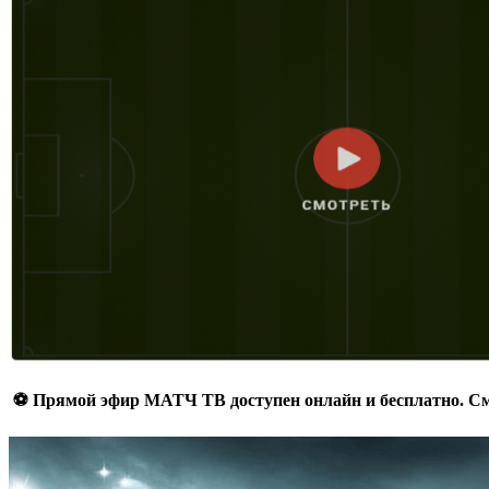
⚽️ Прямой эфир МАТЧ ТВ доступен онлайн и бесплатно. Смо