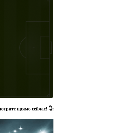
трите прямо сейчас! 👇: