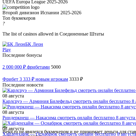
UEFA Europa League 2025-2026
Второй дивизион Испании 2025-2026
Топ букмекеров
?
The list of casinos allowed in Соединенные Штаты
БК Леон
Play
Последние бонусы
2 000 000 ₽ фрибетами
5000
Фрибет 3 333 ₽ новым игрокам
3333 ₽
Последние новости
08 августа
Карлсруэ — Арминия Билефельд смотреть онлайн бесплатно 8 
08 августа
Риндеркнеш — Накасима смотреть онлайн бесплатно 8 августа
08 августа
Betot.ru не явялется букмекером и не принимает деньги для с
Хайденхайм — Оснабрюк смотреть онлайн бесплатно 8 августа