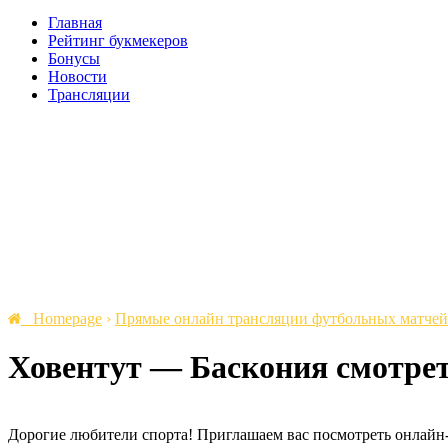
Главная
Рейтинг букмекеров
Бонусы
Новости
Трансляции
Homepage
›
Прямые онлайн трансляции футбольных матчей
Ховентут — Баскония смотрет
Дорогие любители спорта! Приглашаем вас посмотреть онлай