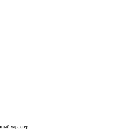
нный характер.