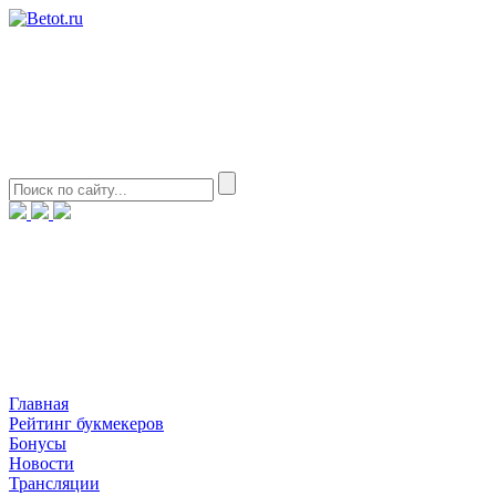
Главная
Рейтинг букмекеров
Бонусы
Новости
Трансляции