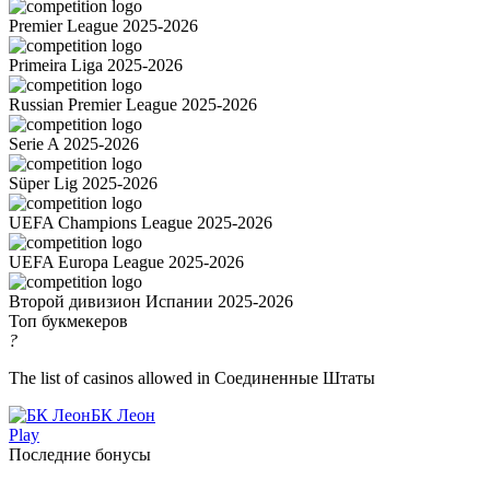
Premier League 2025-2026
Primeira Liga 2025-2026
Russian Premier League 2025-2026
Serie A 2025-2026
Süper Lig 2025-2026
UEFA Champions League 2025-2026
UEFA Europa League 2025-2026
Второй дивизион Испании 2025-2026
Топ букмекеров
?
The list of casinos allowed in Соединенные Штаты
БК Леон
Play
Последние бонусы