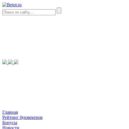
Главная
Рейтинг букмекеров
Бонусы
Новости