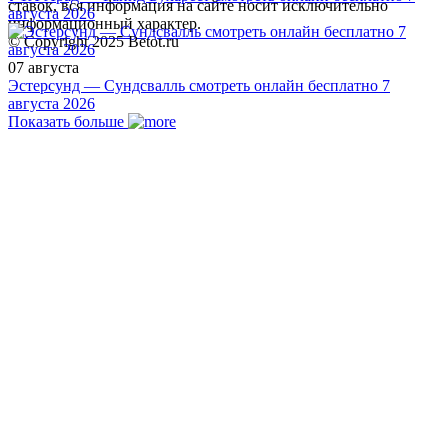
ставок, вся информация на сайте носит исключительно
августа 2026
информационный характер.
© Copyright 2025 Betot.ru
07 августа
Эстерсунд — Сундсвалль смотреть онлайн бесплатно 7
августа 2026
Показать больше