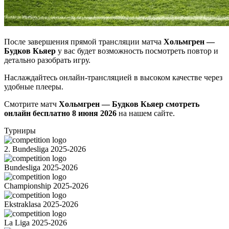
После завершения прямой трансляции матча
Хольмгрен —
Будков Кьяер
у вас будет возможность посмотреть повтор и
детально разобрать игру.
Наслаждайтесь онлайн-трансляцией в высоком качестве через
удобные плееры.
Смотрите матч
Хольмгрен — Будков Кьяер смотреть
онлайн бесплатно 8 июня 2026
на нашем сайте.
Турниры
2. Bundesliga 2025-2026
Bundesliga 2025-2026
Championship 2025-2026
Ekstraklasa 2025-2026
La Liga 2025-2026