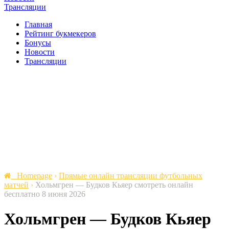
Трансляции
Главная
Рейтинг букмекеров
Бонусы
Новости
Трансляции
Homepage
›
Прямые онлайн трансляции футбольных
матчей
›
Хольмгрен — Будков Кьяер смотреть онлайн
бесплатно 8 июня 2026
Хольмгрен — Будков Кьяер