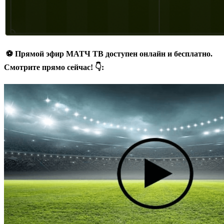
⚽️ Прямой эфир МАТЧ ТВ доступен онлайн и бесплатно.
Смотрите прямо сейчас! 👇: