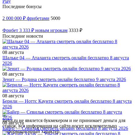
Play
Последние бонусы
2 000 000 ₽ фрибетами
5000
Фрибет 3 333 ₽ новым игрокам
3333 ₽
Последние новости
08 августа
Шальке 04 — Аталанта смотреть онлайн бесплатно 8 августа
2026
08 августа
Зенит — Родина смотреть онлайн бесплатно 9 августа 2026
08 августа
Бернли — Ноттс Каунти смотреть онлайн бесплатно 8 августа
2026
Betot.ru не явялется букмекером и не принимает деньги для
08 августа
ставок, вся информация на сайте носит исключительно
Байер — Севилья смотреть онлайн бесплатно 8 августа 2026
информационный характер.