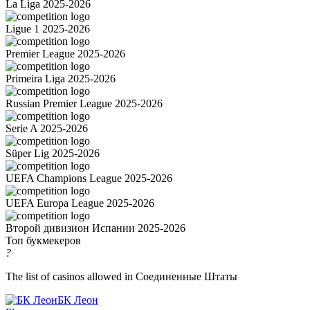
La Liga 2025-2026
Ligue 1 2025-2026
Premier League 2025-2026
Primeira Liga 2025-2026
Russian Premier League 2025-2026
Serie A 2025-2026
Süper Lig 2025-2026
UEFA Champions League 2025-2026
UEFA Europa League 2025-2026
Второй дивизион Испании 2025-2026
Топ букмекеров
?
The list of casinos allowed in Соединенные Штаты
БК Леон